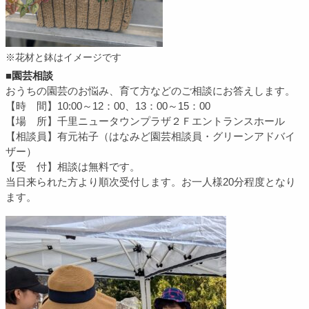
※花材と鉢はイメージです
■園芸相談
おうちの園芸のお悩み、育て方などのご相談にお答えします。
【時 間】10:00～12：00、13：00～15：00
【場 所】千里ニュータウンプラザ２Ｆエントランスホール
【相談員】有元祐子（はなみど園芸相談員・グリーンアドバイ
ザー）
【受 付】相談は無料です。
当日来られた方より順次受付します。お一人様20分程度となり
ます。